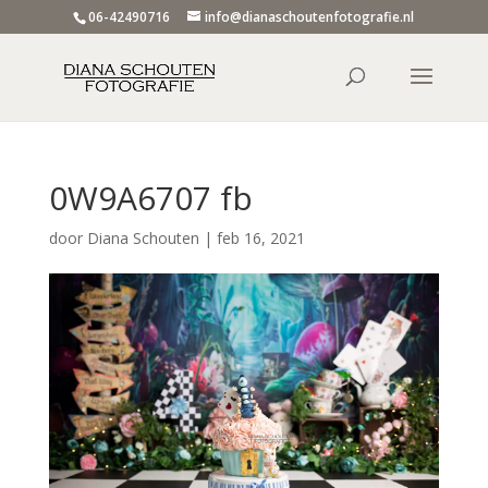
06-42490716
info@dianaschoutenfotografie.nl
0W9A6707 fb
door
Diana Schouten
|
feb 16, 2021