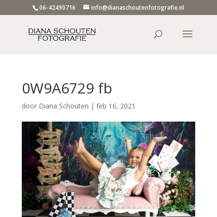
06-42490716
info@dianaschoutenfotografie.nl
0W9A6729 fb
door
Diana Schouten
|
feb 16, 2021