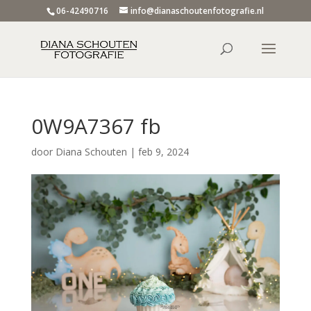
06-42490716
info@dianaschoutenfotografie.nl
0W9A7367 fb
door
Diana Schouten
|
feb 9, 2024