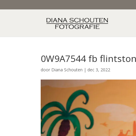
0W9A7544 fb flintsto
door
Diana Schouten
|
dec 3, 2022