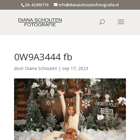
06-42490716
info@dianaschoutenfotografie.nl
0W9A3444 fb
door
Diana Schouten
|
sep 17, 2023